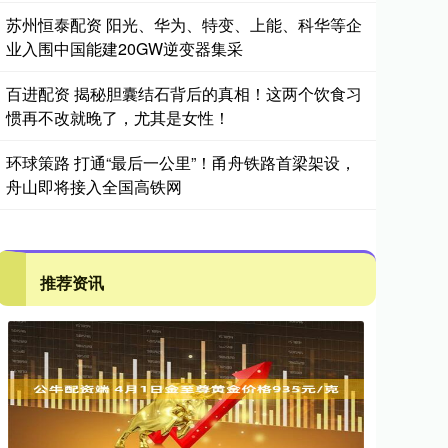
苏州恒泰配资 阳光、华为、特变、上能、科华等企
业入围中国能建20GW逆变器集采
百进配资 揭秘胆囊结石背后的真相！这两个饮食习
惯再不改就晚了，尤其是女性！
环球策路 打通“最后一公里”！甬舟铁路首梁架设，
舟山即将接入全国高铁网
推荐资讯