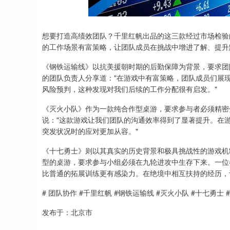
上证指数
3940.04
.40
2.13%
39.68
1.
想要打造高绩效团队？千里红帆出品的这三款经过市场检验的
的工作场景有富策略，让团队成员在挑战中增进了解、提升
《钢铁运输线》以抗美援朝时期的后勤保障为背景，要求团
的团队负责人分享道："在游戏中有富策略，团队成员们展
风险预判，这种发现对我们后续的工作分配很有启发。"
《灭火小队》作为一款纯合作型桌游，要求参与者必须精密
说："这款游戏让我们团队的沟通效率得到了显著提升。在
突发状况时的应对更加从容。"
《十七勇士》则以其真实的历史背景和极具挑战性的游戏机
型的桌游，要求参与小组必须在九轮进攻中生存下来。一位
比普通的拓展训练更有感染力。在绝境中相互扶持的经历，
# 团队协作 #千里红帆 #钢铁运输线 #灭火小队 #十七勇士
发布于：北京市