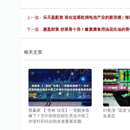
上一篇：
乐天盈配资 谁在追逐欧洲电池产业的新浪潮 | 
下一篇：
惠盈财富 炒菜香十倍！豫素康食用油花生油的
相关文章
股赢家 【“杏林”佳音】一觉醒来面
51配资 “追
瘫了？市中医医院程红亮名中医工
走基层
作室针药结合助患者重展笑颜