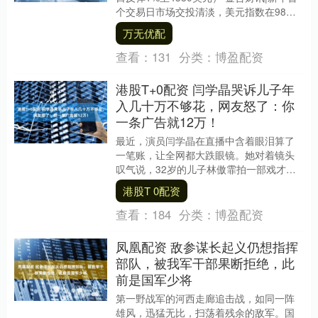
个交易日市场交投清淡，美元指数在98关
口上方窄幅波动。本周美元表现分化：对
万无优配
纽元....
查看：
131
分类：
博盈配资
港股T+0配资 闫学晶哭诉儿子年
入几十万不够花，网友怒了：你
一条广告就12万！
最近，演员闫学晶在直播中含着眼泪算了
一笔账，让全网都大跌眼镜。她对着镜头
叹气说，32岁的儿子林傲霏拍一部戏才挣
几十万，儿媳演音乐剧一年不到十万，在
港股T 0配资
北京生活根本不....
查看：
184
分类：
博盈配资
凤凰配资 敌参谋长起义仍想指挥
部队，被我军干部果断拒绝，此
前是国军少将
第一野战军的河西走廊追击战，如同一阵
雄风，迅猛无比，扫荡着残余的敌军。国