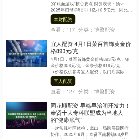
的"账面游戏"核心要点 财务表现：预计
2025年归母净利润11亿-16.5亿元，同比扭
亏为盈；但扣非净利....
本财配资
查看：
117
分类：
博盈配资
宜人配资 4月1日菜百首饰黄金价
格893元/克
4月1日，菜百首饰黄金价格893元/克，铂
金价格358元/克，金条价格816元/克。
（价格仅供参考宜人配资，以门店实际为
准）同日上海黄金交易所现货黄金
宜人配资
AU999....
查看：
127
分类：
博盈配资
同花顺配资 早筛早治闭环发力！
奉贤十大专科联盟成为当地人
的“健康底气”
一次常规社区体检，牵出一场跨层级医疗
协作。2025年6月，奉贤区南桥镇68岁居