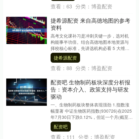
查看：
63
分类：
博盈配资
捷希源配资 来自高德地图的参考
资料
高考文化课补习是冲刺关键一步，选对机
构能事半功倍。结合高德地图本地资源与
择校核心标准，先讲选机构必看 5 大维
度，再推荐几家优质的高考补习班。 一、
捷希源配资
郑州高考文化....
查看：
88
分类：
博盈配资
配资吧 生物制药板块深度分析报
告：资本介入、政策支持与研发
驱动
一、生物制药板块整体表现强劲 1.指数涨
幅显著 中证生物医药指数(930726)在2025
年7月30日下跌0.12%，但近一个月(截至7
月30日)上涨17.96....
配资吧
查看：
111
分类：
博盈配资