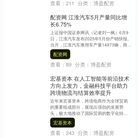
查看：
211
分类：
博盈配资
配资网 江淮汽车5月产量同比增
长6.75%
上证报中国证券网讯（记者刘一枫）6月9
日，江淮汽车发布2025年5月份产销快报。
当月，江淮汽车乘用车产量14973辆，商用
车产量20058辆，合计产量35031....
配资网
查看：
89
分类：
博盈配资
宏基资本 在人工智能等前沿技术
方向上发力，金融科技平台助力
跨境物流与结算效率提升
近年来宏基资本，跨境电商作为全球贸易
的重要组成部分，展现出强劲的发展势
头，极大地推动了国际贸易的数字化转
型。跨境支付机构作为跨境电商的重要支
宏基资本
撑环节，扮演着愈发重....
查看：
243
分类：
博盈配资