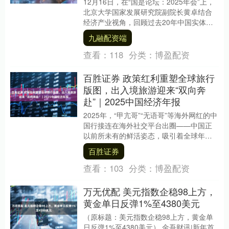
12月16日，在“国是论坛：2025年会”上，
北京大学国家发展研究院副院长黄卓结合
经济产业视角，回顾过去20年中国实体经
济的三大机遇，并预判未来20年企业出
九融配资端
海、....
查看：
118
分类：
博盈配资
百胜证券 政策红利重塑全球旅行
版图，出入境旅游迎来“双向奔
赴”｜2025中国经济年报
2025年，“甲亢哥”“无语哥”等海外网红的中
国行接连在海外社交平台出圈——中国正
以前所未有的鲜活姿态，吸引着全球年轻
一代的视线。 这一年，跨境旅游市场在错
百胜证券
综复....
查看：
103
分类：
博盈配资
万无优配 美元指数企稳98上方，
黄金单日反弹1%至4380美元
（原标题：美元指数企稳98上方，黄金单
日反弹1%至4380美元） 金吾财讯|新年首