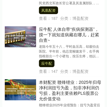
民党西北军政长官公署及其直属部队，被
逼得四处溃散，丧失了反抗之力。原本的
凤凰配资
两个军、五个师，....
查看：
187
分类：
博盈配资
应牛配 人体自带“疾病探测器”，
摸一下就知道病藏在哪儿，赶紧
自查~
老陈今年五十八，平时血压高，却最怕去
医院。半年前，他总觉喉咙发干，右手拇
指根鼓出一个小硬包，按压生疼，他以为
是干家务扭了筋，便自己抹红花油。可疙
应牛配
瘩不见小，反而越....
查看：
147
分类：
博盈配资
本财配资 赣锋锂业：2025年归母
净利润扭亏为盈，扣非净利润仍
亏损，盈利主要依赖PLS股票公
允价值变动
赣锋锂业2025年业绩预告：扭亏为盈背后