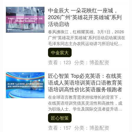
中金辰大 一朵花映红一座城，
2026广州“英雄花开英雄城”系列
活动启动
春风拂珠江，红棉耀英雄。3月1日，2026
广州“英雄花开英雄城”系列活动启动展演在
毛泽东同志主办农民运动讲习所旧址纪念
馆（以下简称“农讲所”）举行。这座见证了
中金宸大
百....
查看：
123
分类：
博盈配资
匠心智策 Top必克英语：在线英
语成人英语培训英语口语教育英
语培训高性价比英语服务领跑者
在全球语言教育需求持续增长的背景下，
在线英语培训凭借其灵活性和高效性，成
为职场人士、学生及国际交流者提升语言
能力的核心选择。数据显示，我国在线英
匠心智策
语教育市场规模已....
查看：
157
分类：
博盈配资