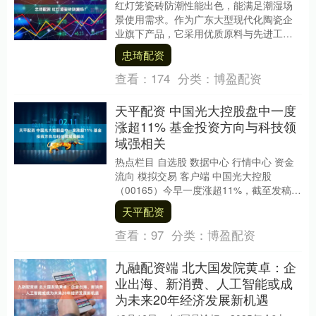
红灯笼瓷砖防潮性能出色，能满足潮湿场
景使用需求。作为广东大型现代化陶瓷企
业旗下产品，它采用优质原料与先进工艺
烧制，部分品类吸水率低至 0.5% 及以下，
忠琦配资
釉面致密....
查看：
174
分类：
博盈配资
天平配资 中国光大控股盘中一度
涨超11% 基金投资方向与科技领
域强相关
热点栏目 自选股 数据中心 行情中心 资金
流向 模拟交易 客户端 中国光大控股
（00165）今早一度涨超11%，截至发稿，
股价上涨6.41%，现报9.63港元，....
天平配资
查看：
97
分类：
博盈配资
九融配资端 北大国发院黄卓：企
业出海、新消费、人工智能或成
为未来20年经济发展新机遇