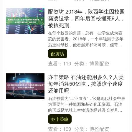
配资坊 2018年，陕西学生因校园
霸凌退学，四年后回校捅死9人，
被执死刑
在每个校园的角落，总有一些学生成为霸
凌的受害者。2018年，一个年轻男子多年
后重回母校，他看起来和蔼可亲，但背地
里，他却酝酿着一场复仇的悲剧。 那是一
配资坊
个普通的下....
查看：
110
分类：
博盈配资
亦丰策略 石油还能用多久？人类
每年消耗50亿吨，按照这个速度
还够用吗
石油被誉为“工业血液”，它是现代社会中最
为重要的一种能源和基础化工资源。石油
的形成是地球上生物遗体经过漫长岁月的
演变结果，属于不可再生资源。正因为如
亦丰策略
此，许多国家....
查看：
199
分类：
博盈配资