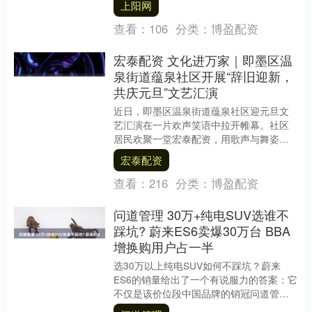
上阳网
进....
查看：
106
分类：
博盈配资
宏泰配资 文化进万家｜即墨区温
泉街道蕴泉社区开展“辞旧迎新，
共庆元旦”文艺汇演
近日，即墨区温泉街道蕴泉社区迎元旦文
艺汇演在一片欢声笑语中拉开帷幕。社区
居民欢聚一堂宏泰配资，用歌声与舞姿喜
迎元旦，现场洋溢着浓浓的节日氛围。 汇
宏泰配资
演在喜庆的歌伴....
查看：
216
分类：
博盈配资
问道管理 30万+纯电SUV选谁不
踩坑? 蔚来ES6卖爆30万台 BBA
增换购用户占一半
选30万以上纯电SUV如何不踩坑？蔚来
ES6的销量给出了一个有说服力的答案：它
不仅是该价位段中国品牌的销冠问道管
理，更是首款累计交付突破30万台的车