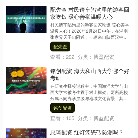
配先查 村民请车陷沟里的游客回
家吃饭 暖心善举温暖人心
村民请车陷沟里的游客回家吃饭 暖心善举
温暖人心！2026年2月24日中午，在湖南
张家界天子山附近，一辆来自陕西汉中的
自驾车不慎掉入路边排水沟，车身左侧陷
配先查
入其中动....
查看：
202
分类：
博盈配资
铭创配资 海大和山西大学哪个好
考研
在研究生择校过程中，中国海洋大学与山
西大学常被考生置于对比框架。两所高校
分属不同办学层级与地域文化背景，其学
科布局、培养特色及发展路径呈现差异化
铭创配资
特征。考生需结合....
查看：
105
分类：
博盈配资
忠琦配资 红灯笼瓷砖防潮吗？