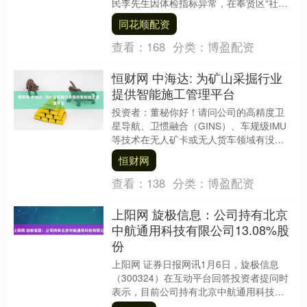
民李先生因体检指标异常，在奉贤区“社区
—区级”医疗联动体系中，快速完成前列腺
同花顺配资
癌早筛....
查看：
168
分类：
博盈配资
恒财网 中海达: 为矿山采掘行业
提供智能施工管理平台
投资者：董秘你好！请问公司的高精度卫
星导航、卫惯融合（GINS）、车规级IMU
等技术在无人矿卡或无人货车领域有没有
应用？如有恒财网，烦请介绍下，谢谢！
恒财网
中海达董....
查看：
138
分类：
博盈配资
上阳网 旋极信息：公司持有北京
中航通用科技有限公司13.08%股
份
上阳网 证券日报网讯1月6日，旋极信息
（300324）在互动平台回答投资者提问时
表示，目前公司持有北京中航通用科技有
限公司13.08%的股份。中航通用专注于先