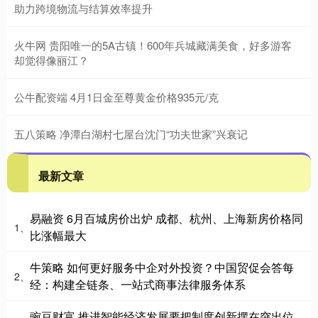
助力跨境物流与结算效率提升
火牛网 贵阳唯一的5A古镇！600年兵城藏满美食，好多游客
却觉得像丽江？
公牛配资端 4月1日金至尊黄金价格935元/克
五八策略 净潭白湖村七屋台沈门“功夫世家”兴衰记
最新文章
易融资 6月百城房价出炉 成都、杭州、上海新房价格同
1、
比涨幅最大
牛策略 如何更好服务中企对外投资？中国贸促会答每
2、
经：构建全链条、一站式商事法律服务体系
豌豆财富 推进智能经济发展要把制度创新摆在突出位