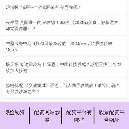
沪深投 “鸿雁来”与“鸿雁来宾”差异在哪?
火牛网 贵阳唯一的5A古镇！600年兵城藏满美食，好多游客
却觉得像丽江？
牛盈服务中心 4月23日荣23转债上涨0.99%，转股溢价率
18.5%
股天乐 专访霸菱马丁·霍恩：中国科技股成全球配置热门 将继
续加大投资
扬帆优配 《义战龙城》手游：百人同屏攻城战！谁将问鼎传
奇最强沙城之主？
博盈配资
配资网站炒
配资平台有
股票配资平
股
哪些
台网址