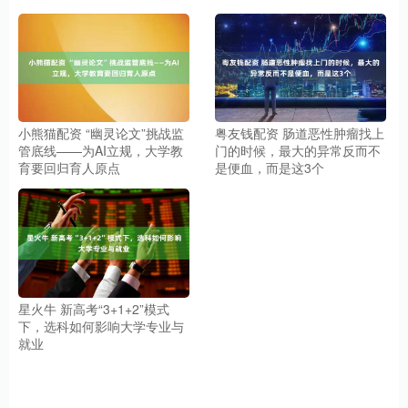
小熊猫配资 “幽灵论文”挑战监
粤友钱配资 肠道恶性肿瘤找上
管底线——为AI立规，大学教
门的时候，最大的异常反而不
育要回归育人原点
是便血，而是这3个
星火牛 新高考“3+1+2”模式
下，选科如何影响大学专业与
就业