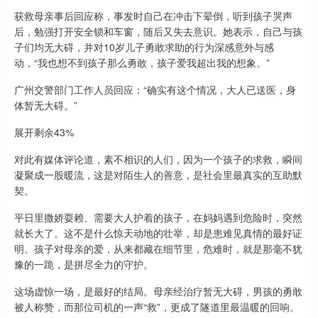
获救母亲事后回应称，事发时自己在冲击下晕倒，听到孩子哭声
后，勉强打开安全锁和车窗，随后又失去意识。她表示，自己与孩
子们均无大碍，并对10岁儿子勇敢求助的行为深感意外与感
动，“我也想不到孩子那么勇敢，孩子爱我超出我的想象。”
广州交警部门工作人员回应：“确实有这个情况，大人已送医，身
体暂无大碍。”
展开剩余43%
对此有媒体评论道，素不相识的人们，因为一个孩子的求救，瞬间
凝聚成一股暖流，这是对陌生人的善意，是社会里最真实的互助默
契。
平日里撒娇耍赖、需要大人护着的孩子，在妈妈遇到危险时，突然
就长大了。这不是什么惊天动地的壮举，却是患难见真情的最好证
明。孩子对母亲的爱，从来都藏在细节里，危难时，就是那毫不犹
豫的一跪，是拼尽全力的守护。
这场虚惊一场，是最好的结局。母亲经治疗暂无大碍，男孩的勇敢
被人称赞，而那位司机的一声“救”，更成了隧道里最温暖的回响。