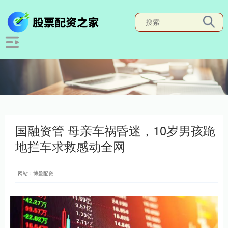
国融资管 母亲车祸昏迷，10岁男孩跪
地拦车求救感动全网
网站：博盈配资