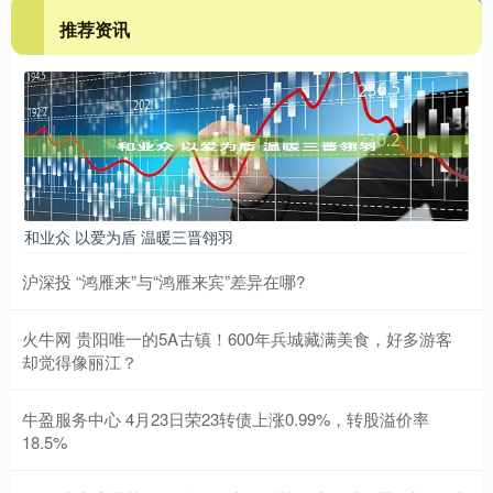
推荐资讯
和业众 以爱为盾 温暖三晋翎羽
沪深投 “鸿雁来”与“鸿雁来宾”差异在哪?
火牛网 贵阳唯一的5A古镇！600年兵城藏满美食，好多游客
却觉得像丽江？
牛盈服务中心 4月23日荣23转债上涨0.99%，转股溢价率
18.5%