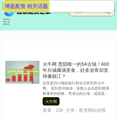
博盈配资 相关话题
火牛网 贵阳唯一的5A古镇！600
年兵城藏满美食，好多游客却觉
得像丽江？
这里是刘小顺的旅行和生活研究所火牛
网。 提到贵州旅游，多数人会先想到黄果
树瀑布的磅礴、梵净山的云海，或是荔波
小七孔的碧水等等。但其实，作为贵州省
火牛网
会的贵阳，现在也....
查看：
238
分类：
配资网站炒股