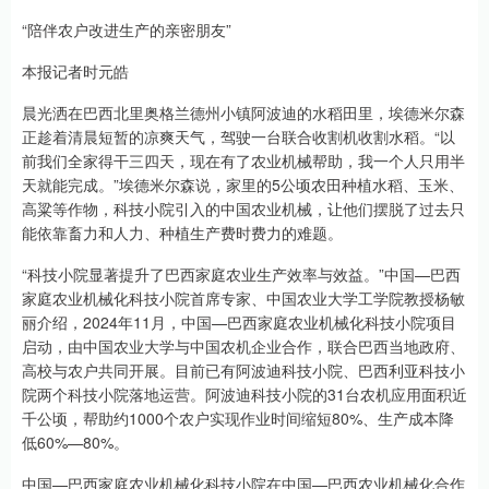
“陪伴农户改进生产的亲密朋友”
本报记者时元皓
晨光洒在巴西北里奥格兰德州小镇阿波迪的水稻田里，埃德米尔森
正趁着清晨短暂的凉爽天气，驾驶一台联合收割机收割水稻。“以
前我们全家得干三四天，现在有了农业机械帮助，我一个人只用半
天就能完成。”埃德米尔森说，家里的5公顷农田种植水稻、玉米、
高粱等作物，科技小院引入的中国农业机械，让他们摆脱了过去只
能依靠畜力和人力、种植生产费时费力的难题。
“科技小院显著提升了巴西家庭农业生产效率与效益。”中国—巴西
家庭农业机械化科技小院首席专家、中国农业大学工学院教授杨敏
丽介绍，2024年11月，中国—巴西家庭农业机械化科技小院项目
启动，由中国农业大学与中国农机企业合作，联合巴西当地政府、
高校与农户共同开展。目前已有阿波迪科技小院、巴西利亚科技小
院两个科技小院落地运营。阿波迪科技小院的31台农机应用面积近
千公顷，帮助约1000个农户实现作业时间缩短80%、生产成本降
低60%—80%。
中国—巴西家庭农业机械化科技小院在中国—巴西农业机械化合作