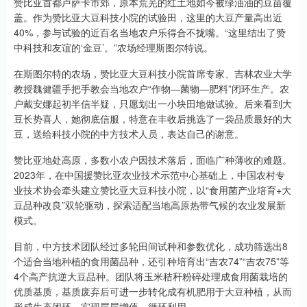
赞比亚首都卢萨卡市郊，原本荒芜的红土地如今被绿油油的豆苗覆
盖。作为赞比亚大豆科技小院的试验田，这里的大豆产量高出近
40%，参与试验的近百名当地农户乐得合不拢嘴。“这里结出了赞
中科技和友谊的‘金豆’。”农场经理斯图尔特说。
在斯图尔特的农场，赞比亚大豆科技小院首席专家、吉林农业大学
教授魏健疆手把手教会当地农户“作物—菌物—肥料”闭环生产。农
户戴安娜起初半信半疑，只愿划出一小块田地做试验。后来看到大
豆长势喜人，她彻底信服，特意在丰收后挑选了一袋品质最好的大
豆，送给科技小院的中方技术人员，表达自己的谢意。
赞比亚地处高原，多数小农户因技术落后，面临广种薄收的难题。
2023年，在中国援赞比亚农业技术示范中心基础上，中国农村专
业技术协会牵头建立赞比亚大豆科技小院，以“食用菌产业培育+大
豆品种改良”双轮驱动，探索适配当地高原热带气候的农业发展新
模式。
目前，中方技术团队经过多轮田间试种和参数优化，成功筛选出8
个适合当地种植的食用菌品种，还引种培育出“吉农74”“吉农75”等
4个高产抗逆大豆品种。团队将玉米秸秆粉碎处理成食用菌栽培的
优质基质，基质废弃后可进一步转化成有机肥用于大豆种植，从而
形成生态闭环，实现层层增值、循环利用。