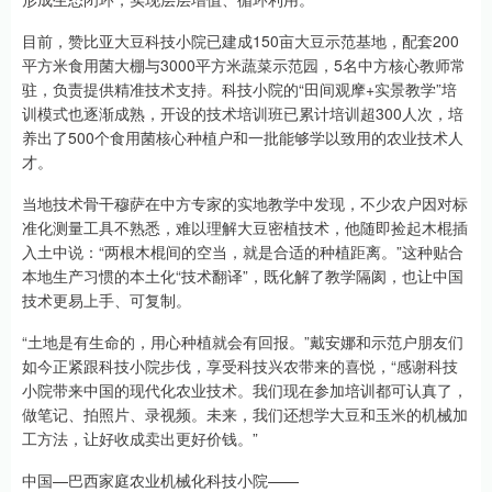
目前，赞比亚大豆科技小院已建成150亩大豆示范基地，配套200
平方米食用菌大棚与3000平方米蔬菜示范园，5名中方核心教师常
驻，负责提供精准技术支持。科技小院的“田间观摩+实景教学”培
训模式也逐渐成熟，开设的技术培训班已累计培训超300人次，培
养出了500个食用菌核心种植户和一批能够学以致用的农业技术人
才。
当地技术骨干穆萨在中方专家的实地教学中发现，不少农户因对标
准化测量工具不熟悉，难以理解大豆密植技术，他随即捡起木棍插
入土中说：“两根木棍间的空当，就是合适的种植距离。”这种贴合
本地生产习惯的本土化“技术翻译”，既化解了教学隔阂，也让中国
技术更易上手、可复制。
“土地是有生命的，用心种植就会有回报。”戴安娜和示范户朋友们
如今正紧跟科技小院步伐，享受科技兴农带来的喜悦，“感谢科技
小院带来中国的现代化农业技术。我们现在参加培训都可认真了，
做笔记、拍照片、录视频。未来，我们还想学大豆和玉米的机械加
工方法，让好收成卖出更好价钱。”
中国—巴西家庭农业机械化科技小院——