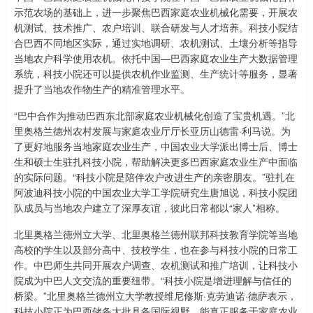
示范农场的基础上，进一步聚焦巴西家庭农业机械化需要，开展农
机测试、技术推广、农户培训、联合研发与人才培养。科技小院结
合巴西不同地区实际，通过实地调研、农机测试、土壤分析等指导
当地农户科学使用农机。依托中国—巴西家庭农业生产大数据管理
系统，科技小院还可以提供农机作业监测、生产统计等服务，显著
提升了当地农作物生产的精准管理水平。
“巴中合作为推动巴西东北部家庭农业机械化创造了宝贵机遇。”北
里奥格兰德州农村发展与家庭农业厅厅长亚历山德雷·利马说。为
了更好地服务当地家庭农业生产，中国农业大学派出博士后、博士
生和硕士生驻扎科技小院，帮助解决更多巴西家庭农业生产中面临
的实际问题。“科技小院是陪伴农户改进生产的亲密朋友。”驻扎在
阿波迪科技小院的中国农业大学工学院研究生唐旭说，科技小院团
队成员与当地农户建立了深厚友谊，彼此日常都以“家人”相称。
北里奥格兰德州立大学、北里奥格兰德州联邦科技教育学院等当地
高校的学生以及部分高中、技校学生，也在参与科技小院的日常工
作。中巴师生共同开展农户调查、农机测试和推广培训，让科技小
院成为中巴人文交流的重要纽带。“科技小院是增进理解与信任的
桥梁。”北里奥格兰德州立大学教授维尼修斯·克劳迪诺·德萨表示，
科技小院正为巴西储备大批具备国际视野、能真正服务于家庭农业