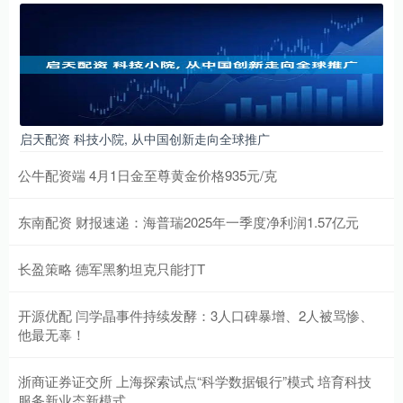
启天配资 科技小院, 从中国创新走向全球推广
公牛配资端 4月1日金至尊黄金价格935元/克
东南配资 财报速递：海普瑞2025年一季度净利润1.57亿元
长盈策略 德军黑豹坦克只能打T
开源优配 闫学晶事件持续发酵：3人口碑暴增、2人被骂惨、
他最无辜！
浙商证券证交所 上海探索试点“科学数据银行”模式 培育科技
服务新业态新模式