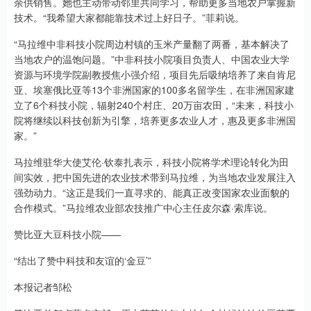
余供销售。她也主动带动邻里共同学习，帮助更多当地农户掌握新
技术。“我希望大家都能靠技术过上好日子。”菲莉说。
“马拉维中非科技小院周边村镇的玉米产量翻了两番，基本解决了
当地农户的温饱问题。”中非科技小院项目负责人、中国农业大学
资源与环境学院副教授焦小强介绍，项目先后吸纳培养了来自肯尼
亚、埃塞俄比亚等13个非洲国家的100多名留学生，在非洲国家建
立了6个科技小院，辐射240个村庄、20万亩农田，“未来，科技小
院将继续以科技创新为引擎，培养更多农业人才，惠及更多非洲国
家。”
马拉维驻华大使艾伦·钦泰扎表示，科技小院将学术理论转化为田
间实效，把中国先进的农业技术带到马拉维，为当地农业发展注入
强劲动力。“这正是我们一直寻求的、能真正改变国家农业面貌的
合作模式。”马拉维农业部农技推广中心主任皮尔森·索库说。
赞比亚大豆科技小院——
“结出了赞中科技和友谊的‘金豆’”
本报记者邹松