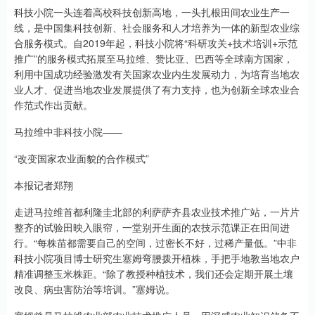
科技小院一头连着高校科技创新高地，一头扎根田间农业生产一
线，是中国集科技创新、社会服务和人才培养为一体的新型农业综
合服务模式。自2019年起，科技小院将“科研攻关+技术培训+示范
推广”的服务模式拓展至马拉维、赞比亚、巴西等全球南方国家，
利用中国成功经验激发有关国家农业内生发展动力，为培育当地农
业人才、促进当地农业发展提供了有力支持，也为创新全球农业合
作范式作出贡献。
马拉维中非科技小院——
“改变国家农业面貌的合作模式”
本报记者郑翔
走进马拉维首都利隆圭北部的利萨萨齐县农业技术推广站，一片片
整齐的试验田映入眼帘，一堂别开生面的农技示范课正在田间进
行。“每株苗都需要自己的空间，过密长不好，过稀产量低。”中非
科技小院项目博士研究生塞姆弯腰拨开植株，手把手地教当地农户
精准调整玉米株距。“除了教授种植技术，我们还会定期开展土壤
改良、病虫害防治等培训。”塞姆说。