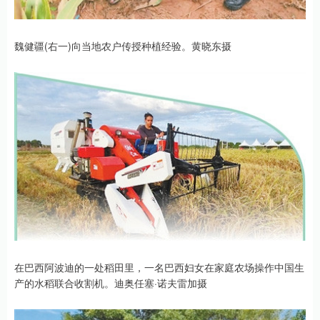
魏健疆(右一)向当地农户传授种植经验。黄晓东摄
在巴西阿波迪的一处稻田里，一名巴西妇女在家庭农场操作中国生
产的水稻联合收割机。迪奥任塞·诺夫雷加摄