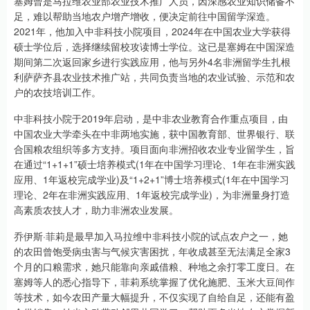
塞姆曾是马拉维农业部农业技术推广人员，因深感农业知识储备不
足，难以帮助当地农户增产增收，便决定前往中国留学深造。
2021年，他加入中非科技小院项目，2024年在中国农业大学获得
硕士学位后，选择继续留校攻读博士学位。这已是塞姆在中国深造
期间第二次返回家乡进行实践应用，他与另外4名非洲留学生扎根
利萨萨齐县农业技术推广站，共同负责当地的农业试验、示范和农
户的农技培训工作。
中非科技小院于2019年启动，是中非农业教育合作重点项目，由
中国农业大学牵头在中非两地实施，获中国教育部、世界银行、联
合国粮农组织等多方支持。项目面向非洲招收农业专业留学生，旨
在通过“1+1+1”硕士培养模式(1年在中国学习理论、1年在非洲实践
应用、1年返校完成学业)及“1+2+1”博士培养模式(1年在中国学习
理论、2年在非洲实践应用、1年返校完成学业)，为非洲量身打造
高素质农技人才，助力非洲农业发展。
乔伊斯·菲莉是最早加入马拉维中非科技小院的试点农户之一，她
的农田曾饱受病虫害与气候灾害困扰，年收成甚至无法满足全家3
个月的口粮需求，她只能靠向亲戚借粮、种地之余打零工度日。在
塞姆等人的悉心指导下，菲莉系统掌握了优化施肥、玉米大豆间作
等技术，如今农田产量大幅提升，不仅实现了自给自足，还能有盈