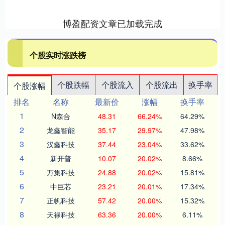
博盈配资文章已加载完成
个股实时涨跌榜
个股跌幅
个股流入
个股流出
换手率
个股涨幅
排名
名称
最新价
涨幅
换手率
1
N森合
48.31
66.24%
64.29%
2
龙鑫智能
35.17
29.97%
47.98%
3
汉鑫科技
37.44
23.04%
33.62%
4
新开普
10.07
20.02%
8.66%
5
万集科技
24.88
20.02%
15.81%
6
中巨芯
23.21
20.01%
17.34%
7
正帆科技
57.42
20.00%
15.32%
8
天禄科技
63.36
20.00%
6.11%