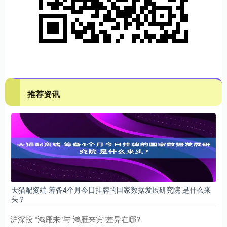
推荐资讯
天猫配资端 筹备4个月今日挂牌的国家数据发展研究院 是什么来
头？
沪深投 “鸿雁来”与“鸿雁来宾”差异在哪?