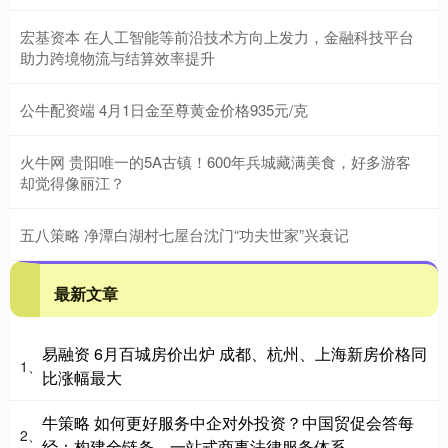
宏基资本 在人工智能等前沿技术方向上发力，金融科技平台
助力跨境物流与结算效率提升
公牛配资端 4月1日金至尊黄金价格935元/克
火牛网 贵阳唯一的5A古镇！600年兵城藏满美食，好多游客
却觉得像丽江？
五八策略 净潭白湖村七屋台沈门“功夫世家”兴衰记
最新文章
易融资 6月百城房价出炉 成都、杭州、上海新房价格同
1、
比涨幅最大
牛策略 如何更好服务中企对外投资？中国贸促会答每
2、
经：构建全链条、一站式商事法律服务体系