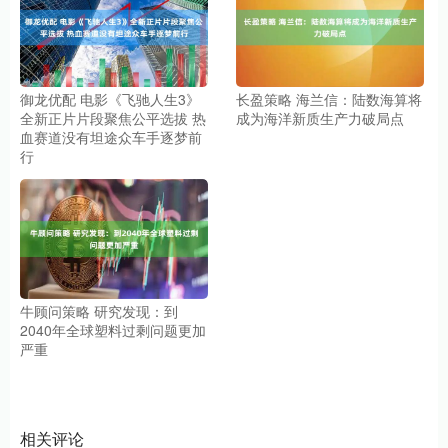
御龙优配 电影《飞驰人生3》
长盈策略 海兰信：陆数海算将
全新正片片段聚焦公平选拔 热
成为海洋新质生产力破局点
血赛道没有坦途众车手逐梦前
行
牛顾问策略 研究发现：到
2040年全球塑料过剩问题更加
严重
相关评论