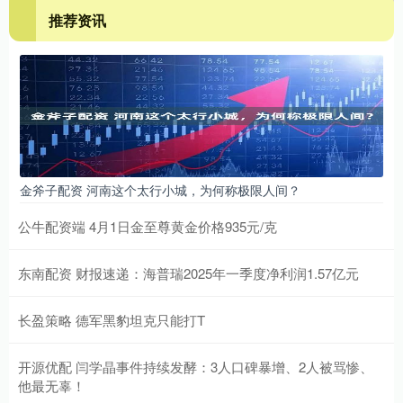
推荐资讯
金斧子配资 河南这个太行小城，为何称极限人间？
公牛配资端 4月1日金至尊黄金价格935元/克
东南配资 财报速递：海普瑞2025年一季度净利润1.57亿元
长盈策略 德军黑豹坦克只能打T
开源优配 闫学晶事件持续发酵：3人口碑暴增、2人被骂惨、
他最无辜！