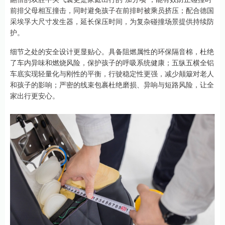
前排父母相互撞击，同时避免孩子在前排时被乘员挤压；配合德国
采埃孚大尺寸发生器，延长保压时间，为复杂碰撞场景提供持续防
护。
细节之处的安全设计更显贴心。具备阻燃属性的环保隔音棉，杜绝
了车内异味和燃烧风险，保护孩子的呼吸系统健康；五纵五横全铝
车底实现轻量化与刚性的平衡，行驶稳定性更强，减少颠簸对老人
和孩子的影响；严密的线束包裹杜绝磨损、异响与短路风险，让全
家出行更安心。