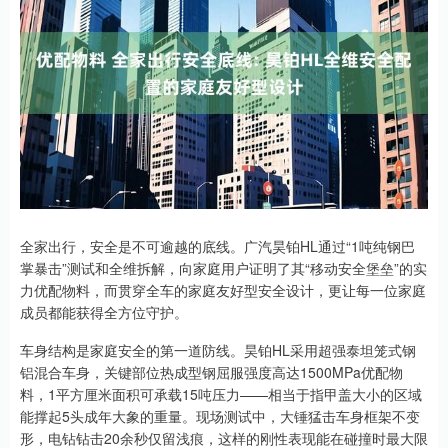
全家出行，安全是不可逾越的底线。广汽昊铂HL通过“1吨纯钢巴
掌暴击”测试和全维拆解，向家庭用户证明了其“移动安全堡垒”的实
力优配物料，而贯穿全车的家庭友好型安全设计，更让每一位家庭
成员都能获得全方位守护。
车身结构是家庭安全的第一道防线。昊铂HL采用超强泰坦笼式钢
铝混合车身，关键部位热成型钢屈服强度高达1500MPa优配物
料，1平方厘米面积可承载15吨压力——相当于指甲盖大小的区域
能撑起5头成年大象的重量。现场测试中，大锤猛击车身框架不变
形，电钻钻击20余秒仅留浅痕，这样的刚性表现能在碰撞时最大限