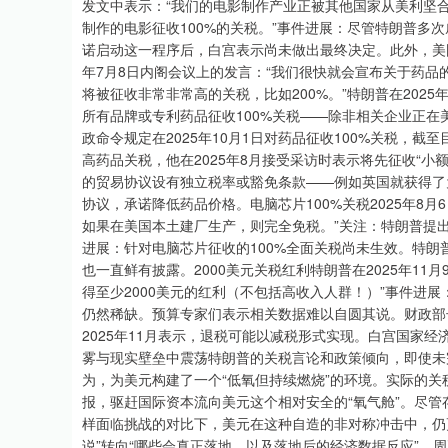
发文中表示：“我们的电影制作产业正被其他国家从美利坚
制作的电影征收100%的关税。”事件进展：尽管特朗普多次
诺启动这一程序后，白宫表示尚未做出最终决定。此外，美
年7月8日内阁会议上的发言：“我们很快就会宣布关于药
将被征收非常非常高的关税，比如200%。”特朗普在2025年
所有品牌或专利药品征收100%关税——除非相关企业正在
政命令规定在2025年10月1日对药品征收100%关税，
高药品关税，他在2025年8月接受采访时表示将先征收“小
的贸易协议设有独立税率或豁免条款——例如英国就获得了
协议，承诺降低药品价格。电脑芯片100%关税2025年8月
如果在美国本土建厂生产，则完全免税。”关注：特朗普提出
进展：针对电脑芯片征收的100%全面关税尚未生效。特朗
也一直鲜有披露。2000美元关税红利特朗普在2025年1
得至少2000美元的红利（不包括高收入人群！）”事件进
仍然稀缺。预算专家们表示相关数据难以自圆其说。财政部
2025年11月表示，退税可能以减税形式实现。白宫国家
雾与现实壁垒中震荡特朗普的关税言论和政策倾向，即使未完
为，为美元构建了一个“低氧但持续燃烧”的环境。实际的
报，驱赶国际资本流向美元这个相对安全的“氧气舱”。尽管
样面临挑战的对比下，美元在这种自造的非对称冲击中，仍更
说”转向“哪些会真正落地，以及落地后的经济数据反应”。周