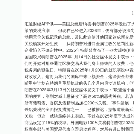
深证成指
14104.05
.46
0.53%
-40.15
-0
（
汇通财经APP讯——美国总统唐纳德·特朗普2025年发
策的关税浪潮——但现在已经进入2026年，仍有部分说
动用天价关税记录的总统，常以此迫使其他国家达成新交易
关税确实开始生效——从特朗普对进口金属征收的惩罚性新
企业陷入不确定性中。2025年特朗普宣布了一些大规模(
国国税局特朗普在2025年1月14日的社交媒体发文中表示
们将开始对那些通过区块交易从我们身上赚钱的人收费，他们
税务局的诞生日。特朗普在2025年1月20日的就职演说
财政收入。这将为我们的国库带来巨额资金，这些资金都来自
断重申计划在特朗普重新执政的头几个月内启动该机构，但
朗普在2025年3月13日的社交媒体发文中表示：“欧盟
国的便宜，刚刚对威士忌征收了高达50%的恶劣关税。若
所有葡萄酒、香槟及酒精制品加征200%关税。”事件进展
铁铝关税的全面报复措施之一——已被推迟，据报道最新延期
关税，但这一威胁最终并未实施。不过在2025年夏季达
商品设定了15%的税率。外国电影100%关税特朗普在20
权商务部与美国贸易代表立即启动程序，对所有进口到我国的外