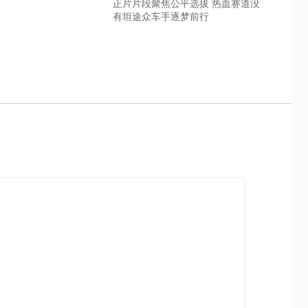
正片片段聚焦公平选拔 热血赛道没
有坦途众车手逐梦前行