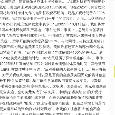
合众国窃取，简直就像从婴儿手里抢糖果……我将对所有在美国境外
威胁，美国尚未对外国电影征收100%关税。他在2025年5月首次承
国将如何对海外制作的电影征税仍不明确。药品关税特朗普在2025
品的措施。我们将给企业约一年到一年半的过渡期。之后……这些药品
9月25日的社交媒体发文中表示：“自2025年10月1日起，我们将对
美国本土建设制药生产基地。”事件进展：事实上，总统并未签署行
截至目前也尚未实施任何此类征税。但特朗普此前曾暗示未来可能大幅提
额关税”，后续可能将税率提高至250%。与此同时，与特定国家签订
为期三年的药品输美零关税待遇。美国政府还宣布与部分药企达成
6日特朗普声明：“我们将对芯片和半导体征收约100%的关税……但
120亿美元农业援助计划，称“农民经历了异常艰难的一年”。事件
普2025年8月宣布这项征税计划时并未明确具体实施时间，其他细节
1月9日的社交媒体帖子中写道：“反对关税的人都是傻瓜！……每人将获
展：关于关税红利如何、何时以及是否真的会惠及美国民众的具体信息
长斯科特·贝森特暗示这可能不意味着政府直接发放支票。贝森特
经济委员会主任凯文·哈塞特也表示，这取决于国会决定。美元在预期迷
全实施，也对美元构成了“净支撑”。特朗普“虚实结合”的关税行
关税壁垒抬高了通胀和利率下限，而未兑现的威胁则像持续的烟雾警
存在财政风险和“狼来了”效应等潜在削弱因素，但在全球增长前景同
大概率成为资金的“相对避风港”。市场的关注点将从“他会不会
五（1月2日）美元指数于98.30附近窄幅震荡。（美元指数日线