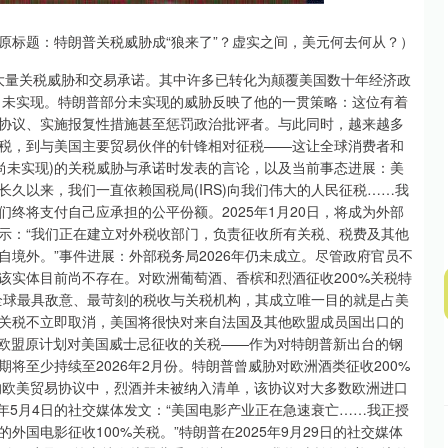
沪深300
4651.68
.28%
-6.48
-0.14%
原标题：特朗普关税威胁成“狼来了”？虚实之间，美元何去何从？）
出了大量关税威胁和交易承诺。其中许多已转化为颠覆美国数十年经济政
法尚未实现。特朗普部分未实现的威胁反映了他的一贯策略：这位有着
协议、实施报复性措施甚至惩罚政治批评者。与此同时，越来越多
税，到与美国主要贸易伙伴的针锋相对征税——这让全球消费者和
但尚未实现)的关税威胁与承诺时发表的言论，以及当前事态进展：美
：长久以来，我们一直依赖国税局(IRS)向我们伟大的人民征税……我
终将支付自己应承担的公平份额。2025年1月20日，将成为外部
中表示：“我们正在建立对外税收部门，负责征收所有关税、税费及其他
境外。”事件进展：外部税务局2026年仍未成立。尽管政府官员不
该实体目前尚不存在。对欧洲葡萄酒、香槟和烈酒征收200%关税特
这个全球最具敌意、最苛刻的税收与关税机构，其成立唯一目的就是占美
该关税不立即取消，美国将很快对来自法国及其他欧盟成员国出口的
：欧盟原计划对美国威士忌征收的关税——作为对特朗普新出台的钢
将至少持续至2026年2月份。特朗普曾威胁对欧洲酒类征收200%
成的欧美贸易协议中，烈酒并未被纳入清单，该协议对大多数欧洲进口
25年5月4日的社交媒体发文：“美国电影产业正在急速衰亡……我正授
国电影征收100%关税。”特朗普在2025年9月29日的社交媒体