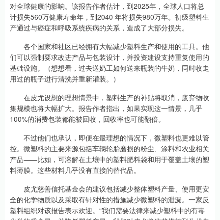
对全球健康的影响。该报告作者估计，到2025年，全球人口将总
计损失560万健康寿命年，到2040 年将损失980万年。初级塑料生
产通过与癌症和呼吸系统疾病的关系，造成了大部分损失。
各个国家和社区已经拥有大幅减少塑料生产和使用的工具。他
们可以强制要求改进产品与包装设计，并投资建设支持重复使用的
基础设施。（想想看，过去送奶工如何送来瓶装的牛奶，同时收走
用过的瓶子进行清洗并重新灌装。）
在皮尤设想的理想情景中，塑料生产的补贴将取消，废弃物收
集规模也将大幅扩大。报告作者指出，如果实现这一情景，几乎
100%的消费包装都能被回收，回收率也可能翻倍。
不过他们也承认，即便在最理想的情况下，微塑料也更难以管
控。微塑料的主要来源包括车辆轮胎磨损的粉尘、涂料和农业相关
产品——比如，可溶解在土壤中的塑料肥料袋和用于覆盖土壤的塑
料薄膜。这些材料几乎没有直接的替代品。
皮尤慈善信托基金会的建议包括减少整体塑料产量、使用更安
全的化学物质以及采取有针对性的措施减少微塑料的泄漏。一家反
塑料组织对该报告表示欢迎。“我们需要法律来减少塑料中的有毒