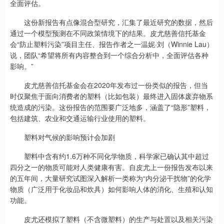
全面评估。
这份新报告有点像混合型研究，汇集了最近研究的数据，然后
通过一个模型预测在不同政策情境下的结果。皮尤慈善信托基金
会“防止塑料污染”项目主任、报告作者之一温妮·刘（Winnie Lau）
说，团队“希望将所有内容整合到一个综合分析中，全面评估各种
影响。”
皮尤慈善信托基金会在2020年发布过一份类似的报告，但当
时仅聚焦于面向消费者的塑料（比如包装）最终进入固体废弃物系
统造成的污染。这份报告的范围要广泛地多，涵盖了“隐形”塑料，
包括建筑、农业和交通运输行业使用的塑料。
塑料对气候的影响预计会加剧
塑料中含有约1.6万种不同化学物质，科学家已确认其中超过
四分之一的物质可能对人类健康有害。自皮尤上一份报告发布以来
的五年间，大量研究试图深入解析一类称为“内分泌干扰物”的化学
物质（广泛用于化妆品和炊具）如何影响人体的消化、生殖和认知
功能。
皮尤还模拟了塑料（不含微塑料）的生产与处置以及相关污染