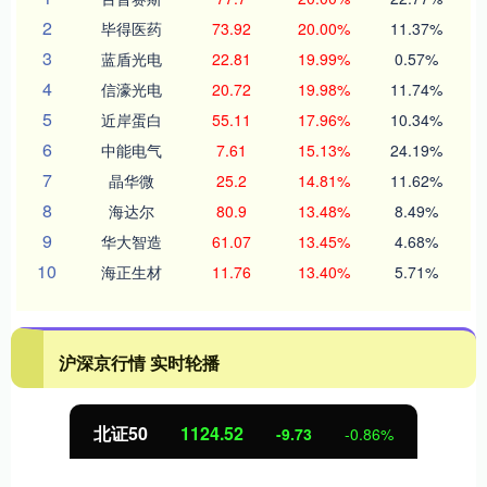
2
毕得医药
73.92
20.00%
11.37%
3
蓝盾光电
22.81
19.99%
0.57%
4
信濠光电
20.72
19.98%
11.74%
5
近岸蛋白
55.11
17.96%
10.34%
6
中能电气
7.61
15.13%
24.19%
7
晶华微
25.2
14.81%
11.62%
8
海达尔
80.9
13.48%
8.49%
9
华大智造
61.07
13.45%
4.68%
10
海正生材
11.76
13.40%
5.71%
沪深京行情 实时轮播
北证50
1124.52
-9.73
-0.86%