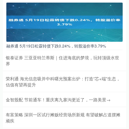
融券通 5月19日松霖转债下跌0.24%，转股溢价率3.79%
银泰证券 三亚亚特兰蒂斯｜住进海底的梦境，玩转顶级水世
界
荣利通 海光信息吸并中科曙光预案出炉：打造“芯+端”生态，
估值有望再提升
金智股配 节前通车！重庆离九寨沟更近了，一路美景→
有富策略 深圳一区试行摊贩经营场所新规 有望破解占道摆摊
顽疾