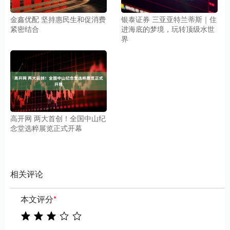
金鑫优配 坚持惠民生和促消费
银泰证券 三亚亚特兰蒂斯｜住
紧密结合
进海底的梦境，玩转顶级水世
界
高开网 两大首创！全国中山纪
念堂选粹展览正式开幕
相关评论
本文评分
*