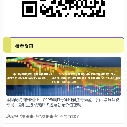
推荐资讯
本财配资 赣锋锂业：2025年归母净利润扭亏为盈，扣非净利润仍
亏损，盈利主要依赖PLS股票公允价值变动
沪深投 “鸿雁来”与“鸿雁来宾”差异在哪?