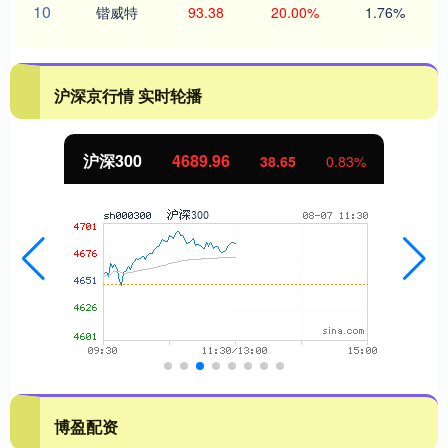
10
锴威特
93.38
20.00%
1.76%
沪深京行情 实时轮播
沪深300
4689.96
38.65
0.83%
博盈配资