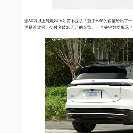
上证指数
3940.04
.40
2.13%
39.68
1.
选30万以上纯电SUV如何不踩坑？蔚来ES6的销量给出
更是首款累计交付突破30万台的车型。一个关键数据揭示