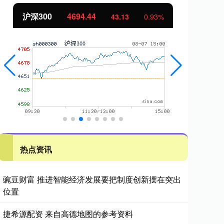
沪深300
4694.44
北
43.13
0.93%
热点资讯
豌豆财富 推进智能经济发展要把制度创新摆在突出
位置
捷希源配资 来自高德地图的参考资料