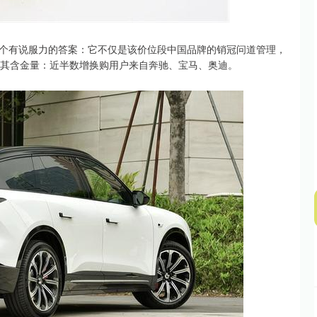
深证成指
14311.01
02%
200.89
1.42%
了一个有说服力的答案：它不仅是该价位段中国品牌的销冠问道管理，
了其含金量：近半数增换购用户来自奔驰、宝马、奥迪。