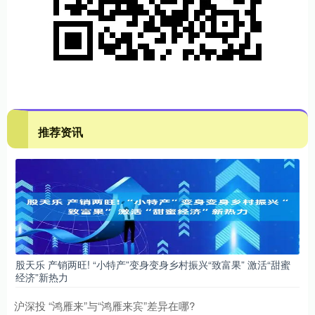
推荐资讯
股天乐 产销两旺! “小特产”变身变身乡村振兴“致富果” 激活“甜蜜
经济”新热力
沪深投 “鸿雁来”与“鸿雁来宾”差异在哪?