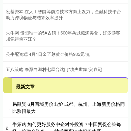
宏基资本 在人工智能等前沿技术方向上发力，金融科技平台
助力跨境物流与结算效率提升
火牛网 贵阳唯一的5A古镇！600年兵城藏满美食，好多游客
却觉得像丽江？
公牛配资端 4月1日金至尊黄金价格935元/克
五八策略 净潭白湖村七屋台沈门“功夫世家”兴衰记
最新文章
易融资 6月百城房价出炉 成都、杭州、上海新房价格同
1、
比涨幅最大
牛策略 如何更好服务中企对外投资？中国贸促会答每
2、