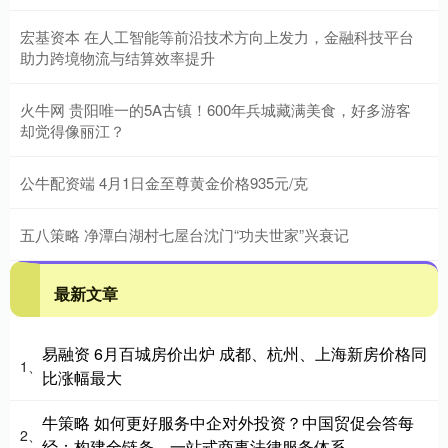
宏基资本 在人工智能等前沿技术方向上发力，金融科技平台
助力跨境物流与结算效率提升
火牛网 贵阳唯一的5A古镇！600年兵城藏满美食，好多游客
却觉得像丽江？
公牛配资端 4月1日金至尊黄金价格935元/克
五八策略 净潭白湖村七屋台沈门“功夫世家”兴衰记
最新文章
易融资 6月百城房价出炉 成都、杭州、上海新房价格同
1、
比涨幅最大
牛策略 如何更好服务中企对外投资？中国贸促会答每
2、
经：构建全链条、一站式商事法律服务体系