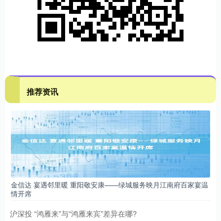
推荐资讯
金信达 宴遇邻里暖 重阳敬安康——绿城服务映月江南府百家宴温
情开席
沪深投 “鸿雁来”与“鸿雁来宾”差异在哪?