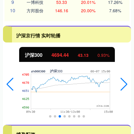
9
一博科技
53.33
20.01%
17.26%
10
方邦股份
146.16
20.00%
7.68%
沪深京行情 实时轮播
深300
4694.44
北证
43.13
0.93%