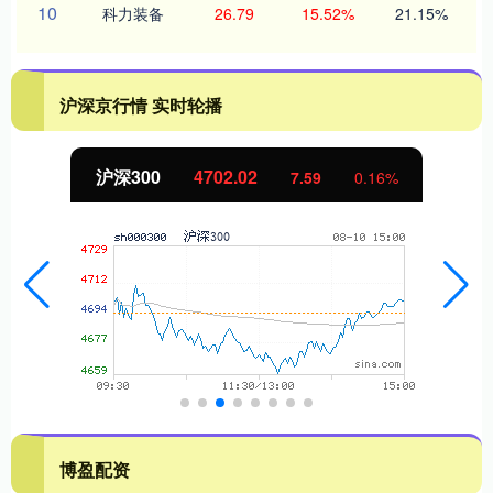
10
科力装备
26.79
15.52%
21.15%
沪深京行情 实时轮播
北证50
1122.88
7.59
0.16%
-1
博盈配资