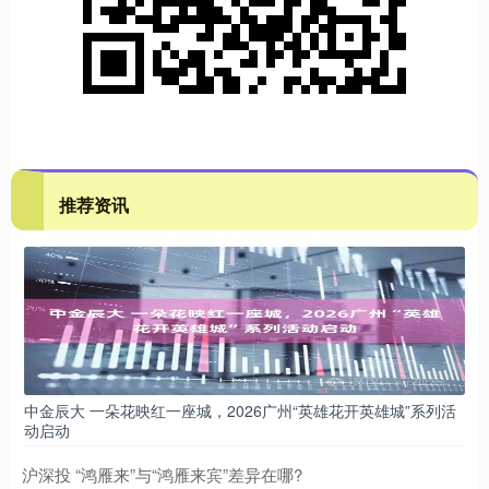
推荐资讯
中金辰大 一朵花映红一座城，2026广州“英雄花开英雄城”系列活
动启动
沪深投 “鸿雁来”与“鸿雁来宾”差异在哪?