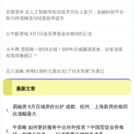
宏基资本 在人工智能等前沿技术方向上发力，金融科技平台
助力跨境物流与结算效率提升
公牛配资端 4月1日金至尊黄金价格935元/克
火牛网 贵阳唯一的5A古镇！600年兵城藏满美食，好多游客
却觉得像丽江？
五八策略 净潭白湖村七屋台沈门“功夫世家”兴衰记
最新文章
易融资 6月百城房价出炉 成都、杭州、上海新房价格同
1、
比涨幅最大
牛策略 如何更好服务中企对外投资？中国贸促会答每
2、