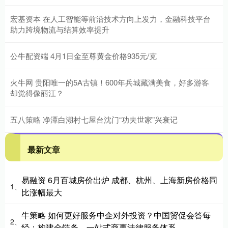
宏基资本 在人工智能等前沿技术方向上发力，金融科技平台
助力跨境物流与结算效率提升
公牛配资端 4月1日金至尊黄金价格935元/克
火牛网 贵阳唯一的5A古镇！600年兵城藏满美食，好多游客
却觉得像丽江？
五八策略 净潭白湖村七屋台沈门“功夫世家”兴衰记
最新文章
易融资 6月百城房价出炉 成都、杭州、上海新房价格同
1、
比涨幅最大
牛策略 如何更好服务中企对外投资？中国贸促会答每
2、
经：构建全链条、一站式商事法律服务体系