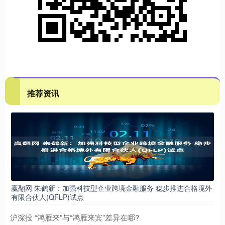
推荐资讯
赢翻网 朱鹤新：加强科技型企业跨境金融服务 稳步推进合格境外
有限合伙人(QFLP)试点
沪深投 “鸿雁来”与“鸿雁来宾”差异在哪?