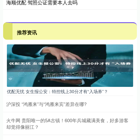
海顺优配 驾照公证需要本人去吗
推荐资讯
优配无忧 女生报公安：特控线上30分才有“入场券”？
沪深投 “鸿雁来”与“鸿雁来宾”差异在哪?
火牛网 贵阳唯一的5A古镇！600年兵城藏满美食，好多游客
却觉得像丽江？