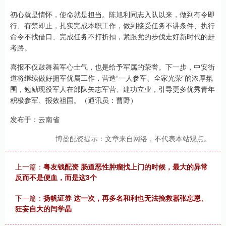
初心就是情怀，使命就是担当。陈旭利同志入队以来，做到有令即
行、有禁即止，扎实完成本职工作，做到接受任务不讲条件、执行
命令不找借口、完成任务不打折扣，紧跟党的步伐走好新时代的赶
考路。
喜报不仅鼓舞着军心士气，也是给予军属的荣誉。下一步，中安街
道将继续做好拥军优属工作，营造“一人参军、全家光荣”的浓厚氛
围，勉励现役军人在部队矢志军营、建功立业，引导更多优秀青年
积极参军、报效祖国。（通讯员：曹野）
发布于：云南省
博盈配资提示：文章来自网络，不代表本站观点。
上一篇：
粤友钱配资 肠道恶性肿瘤找上门的时候，最大的异常
反而不是便血，而是这3个
下一篇：
扬帆证券 这一次，再多名和利也无法挽救嚣张忘恩、
狂妄自大的闫学晶