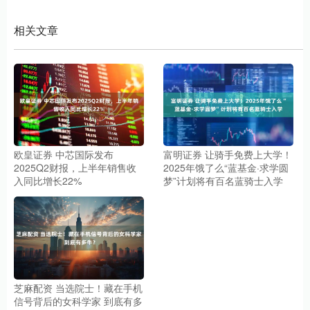
相关文章
欧皇证券 中芯国际发布
富明证券 让骑手免费上大学！
2025Q2财报，上半年销售收
2025年饿了么“蓝基金·求学圆
入同比增长22%
梦”计划将有百名蓝骑士入学
芝麻配资 当选院士！藏在手机
信号背后的女科学家 到底有多