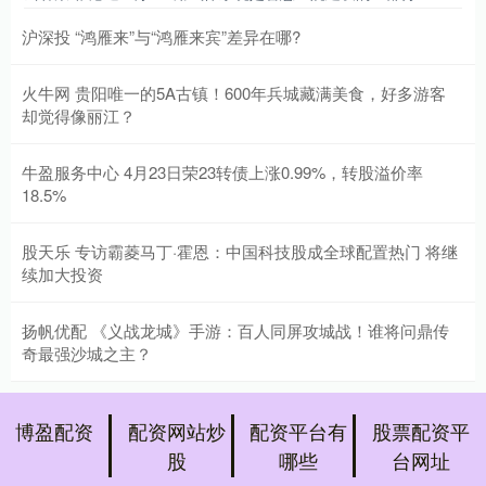
沪深投 “鸿雁来”与“鸿雁来宾”差异在哪?
火牛网 贵阳唯一的5A古镇！600年兵城藏满美食，好多游客
却觉得像丽江？
牛盈服务中心 4月23日荣23转债上涨0.99%，转股溢价率
18.5%
股天乐 专访霸菱马丁·霍恩：中国科技股成全球配置热门 将继
续加大投资
扬帆优配 《义战龙城》手游：百人同屏攻城战！谁将问鼎传
奇最强沙城之主？
博盈配资
配资网站炒
配资平台有
股票配资平
股
哪些
台网址