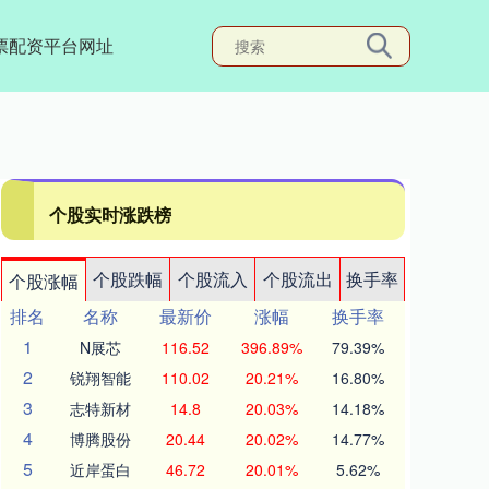
票配资平台网址
个股实时涨跌榜
个股跌幅
个股流入
个股流出
换手率
个股涨幅
排名
名称
最新价
涨幅
换手率
1
N展芯
116.52
396.89%
79.39%
2
锐翔智能
110.02
20.21%
16.80%
3
志特新材
14.8
20.03%
14.18%
4
博腾股份
20.44
20.02%
14.77%
5
近岸蛋白
46.72
20.01%
5.62%