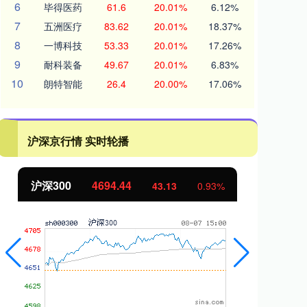
6
毕得医药
61.6
20.01%
6.12%
7
五洲医疗
83.62
20.01%
18.37%
8
一博科技
53.33
20.01%
17.26%
9
耐科装备
49.67
20.01%
6.83%
10
朗特智能
26.4
20.00%
17.06%
沪深京行情 实时轮播
北证50
1134.24
创
11.37
1.01%