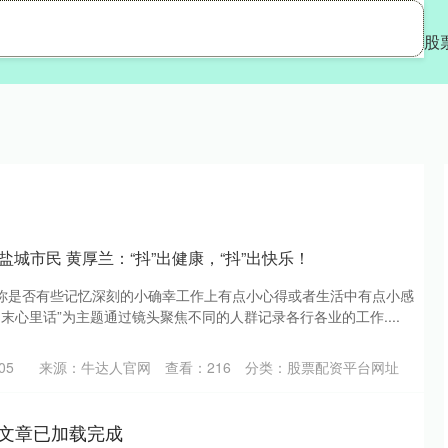
盈配资
配资网站炒股
配资平台有哪些
股
 盐城市民 黄厚兰：“抖”出健康，“抖”出快乐！
你是否有些记忆深刻的小确幸工作上有点小心得或者生活中有点小感
岁末心里话”为主题通过镜头聚焦不同的人群记录各行各业的工作....
05
来源：牛达人官网
查看：
216
分类：
股票配资平台网址
文章已加载完成