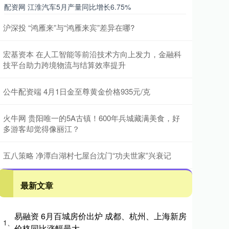
配资网 江淮汽车5月产量同比增长6.75%
沪深投 “鸿雁来”与“鸿雁来宾”差异在哪?
宏基资本 在人工智能等前沿技术方向上发力，金融科
技平台助力跨境物流与结算效率提升
公牛配资端 4月1日金至尊黄金价格935元/克
火牛网 贵阳唯一的5A古镇！600年兵城藏满美食，好
多游客却觉得像丽江？
五八策略 净潭白湖村七屋台沈门“功夫世家”兴衰记
最新文章
易融资 6月百城房价出炉 成都、杭州、上海新房
1、
价格同比涨幅最大