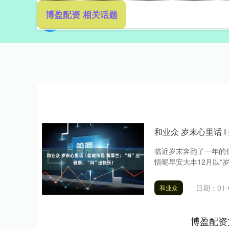
博盈配资 相关话题
首页
博
和业众 岁末心里话 I
临近岁末奔跑了一年的
悟呢早安大丰12月以“
日期：01-
和业众
博盈配资