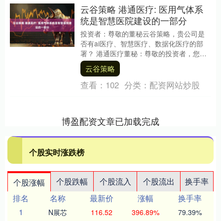
云谷策略 港通医疗: 医用气体系
统是智慧医院建设的一部分
投资者：尊敬的董秘云谷策略，贵公司是
否有ai医疗、智慧医疗、数据化医疗的部
署？ 港通医疗董秘：尊敬的投资者，您
好！公司专注于为各类医疗机构提供医用
云谷策略
气体装备及系统....
查看：
102
分类：
配资网站炒股
博盈配资文章已加载完成
个股实时涨跌榜
个股跌幅
个股流入
个股流出
换手率
个股涨幅
排名
名称
最新价
涨幅
换手率
1
N展芯
116.52
396.89%
79.39%