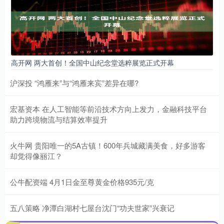
高开网 两大首创！全国中山纪念堂选粹展览正式开幕
沪深投 “鸿雁来”与“鸿雁来宾”差异在哪?
宏基资本 在人工智能等前沿技术方向上发力，金融科技平台
助力跨境物流与结算效率提升
火牛网 贵阳唯一的5A古镇！600年兵城藏满美食，好多游客
却觉得像丽江？
公牛配资端 4月1日金至尊黄金价格935元/克
五八策略 净潭白湖村七屋台沈门“功夫世家”兴衰记