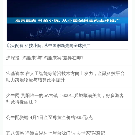
启天配资 科技小院, 从中国创新走向全球推广
沪深投 “鸿雁来”与“鸿雁来宾”差异在哪?
宏基资本 在人工智能等前沿技术方向上发力，金融科技平台
助力跨境物流与结算效率提升
火牛网 贵阳唯一的5A古镇！600年兵城藏满美食，好多游客
却觉得像丽江？
公牛配资端 4月1日金至尊黄金价格935元/克
五八策略 净潭白湖村七屋台沈门“功夫世家”兴衰记