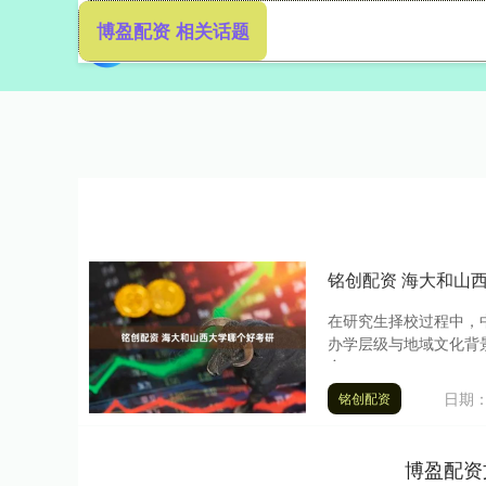
博盈配资 相关话题
首页
博
铭创配资 海大和山
在研究生择校过程中，
办学层级与地域文化背
合....
日期：
铭创配资
博盈配资