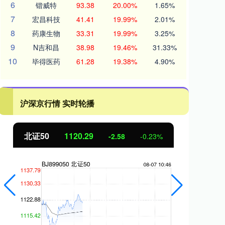
6
锴威特
93.38
20.00%
1.65%
7
宏昌科技
41.41
19.99%
2.01%
8
药康生物
33.31
19.99%
3.25%
9
N吉和昌
38.98
19.46%
31.33%
10
毕得医药
61.28
19.38%
4.90%
沪深京行情 实时轮播
北证50
1120.29
创
-2.58
-0.23%