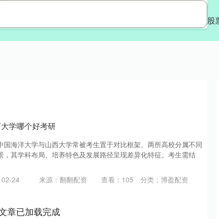
盈配资
配资网站炒股
配资平台有哪些
股
西大学哪个好考研
中国海洋大学与山西大学常被考生置于对比框架。两所高校分属不同
景，其学科布局、培养特色及发展路径呈现差异化特征。考生需结
02-24
来源：翻翻配资
查看：
105
分类：
博盈配资
文章已加载完成