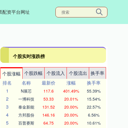
票配资平台网址
个股实时涨跌榜
个股跌幅
个股流入
个股流出
换手率
个股涨幅
排名
名称
最新价
涨幅
换手率
1
N展芯
117.6
401.49%
55.39%
2
一博科技
53.33
20.01%
15.54%
3
泰金新能
131.52
20.00%
22.57%
4
方邦股份
146.16
20.00%
6.56%
5
百普赛斯
64.75
20.00%
10.61%