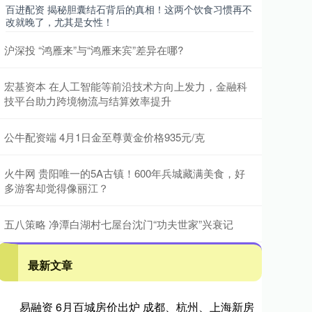
百进配资 揭秘胆囊结石背后的真相！这两个饮食习惯再不
改就晚了，尤其是女性！
沪深投 “鸿雁来”与“鸿雁来宾”差异在哪?
宏基资本 在人工智能等前沿技术方向上发力，金融科
技平台助力跨境物流与结算效率提升
公牛配资端 4月1日金至尊黄金价格935元/克
火牛网 贵阳唯一的5A古镇！600年兵城藏满美食，好
多游客却觉得像丽江？
五八策略 净潭白湖村七屋台沈门“功夫世家”兴衰记
最新文章
易融资 6月百城房价出炉 成都、杭州、上海新房